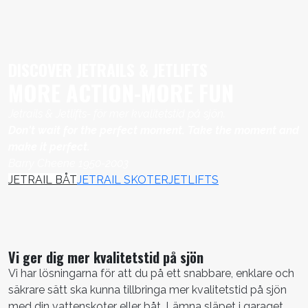
DISCOVER JETRAILS & JETLIFTS
MORE ACTION-MORE FUN
Jetrails & Jetlifts- för mer kvalitetstid på sjön.
Don't wait for the perfect moment. Take the moment and
make it perfect.
Barry Cheene 1950-2003
JETRAIL BÅT
JETRAIL SKOTER
JETLIFTS
Vi ger dig mer kvalitetstid på sjön
Vi har lösningarna för att du på ett snabbare, enklare och
säkrare sätt ska kunna tillbringa mer kvalitetstid på sjön
med din vattenskoter eller båt. Lämna släpet i garaget,