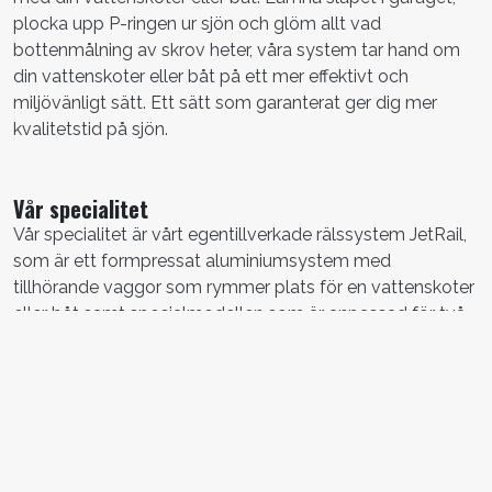
plocka upp P-ringen ur sjön och glöm allt vad
bottenmålning av skrov heter, våra system tar hand om
din vattenskoter eller båt på ett mer effektivt och
miljövänligt sätt. Ett sätt som garanterat ger dig mer
kvalitetstid på sjön.
Vår specialitet
Vår specialitet är vårt egentillverkade rälssystem JetRail,
som är ett formpressat aluminiumsystem med
tillhörande vaggor som rymmer plats för en vattenskoter
eller båt samt specialmodellen som är anpassad för två
vattenskotrar på samma rälssystem. JetRail för
vattenskoter och båt är det optimala och moderna
sättet, designat och framtaget för säkrare, snabbare och
garanterat roligare sjösättning, upptagning och förvaring
av din vattenskoter eller båt.